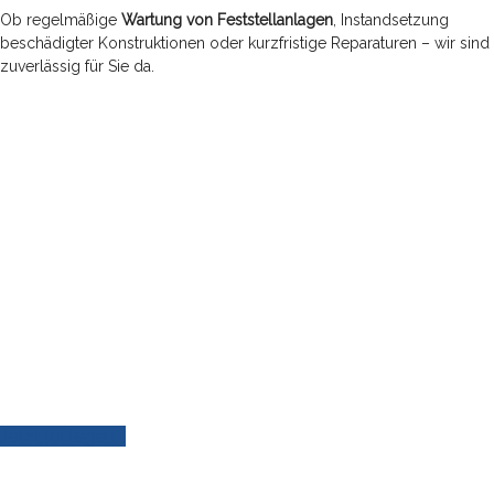
Ob regelmäßige
Wartung von Feststellanlagen
, Instandsetzung
beschädigter Konstruktionen oder kurzfristige Reparaturen – wir sind
zuverlässig für Sie da.
IHR PROJEKT WARTET NICHT –
WIR AUCH NICHT.
Erzählen Sie uns von Ihrem Projekt –
wir sind schon fast da.
Jetzt loslegen