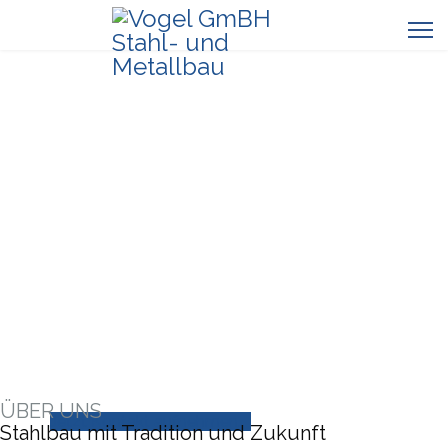
METALLBAU MIT MASS UND M
EISTERHAND
Von tragenden Konstruktionen bis zu individuellen
Sonderlösungen – wir realisieren maßgeschneiderten
Stahlbau für Gewerbe, Industrie und Privatprojekte mit
Präzision und Erfahrung.
ÜBER UNS
Jetzt Kontakt aufnehmen.
Stahlbau mit Tradition und Zukunft